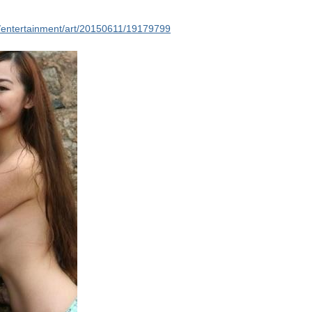
m/entertainment/art/20150611/19179799