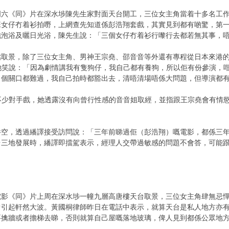
六《同》片在深水埗陳先生家對面天台開工，三位女主角當着十多名工作
班女仔冇着衫拍嘢，上網查先知道係彭浩翔套戲，其實見到都有啲驚，第
泡泡浴及曬日光浴，陳先生說：「三個女仔冇着衫行嚟行去都若無其事，
檔取景，除了三位女主角、男神王宗堯、邵音音等外還有專程從日本來港
場，她笑說：「因為劇情講我有隻狗仔，我自己都有養狗，所以佢有份參演
。個關口都難過，我自己拍時都豁出去，清唔清場唔係大問題，但導演都
孫有不少對手戲，她透露沒有向曾行性感的音音姐取經，並指跟王宗堯會有
井空，透過繙譯接受訪問說：「三年前睇過佢（彭浩翔）嘅電影，都係三
台三地發展時，繙譯即擋駕表示，經理人交帶過敏感的問題不會答，可能
影《同》片上周在深水埗一幢九層高唐樓天台取景，三位女主角肆無忌憚
曾引起軒然大波。黃國桐律師昨日在電話中表示，就算天台是私人地方亦
要擒牆或者擔梯去睇，否則就算自己屋嘅落地玻璃，俾人見到都係公眾地