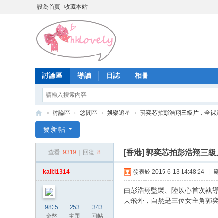
設為首頁
收藏本站
討論區
導讀
日誌
相冊
»
討論區
›
悠閒區
›
娛樂追星
›
郭奕芯拍彭浩翔三級片，全裸
香
發新帖
港
[香港]
郭奕芯拍彭浩翔三級
查看:
9319
|
回復:
8
少
女
kaibi1314
發表於 2015-6-13 14:48:24
|
論
由彭浩翔監製、陸以心首次執導
壇
天飛外，自然是三位女主角郭奕
9835
253
343
金幣
主題
回帖