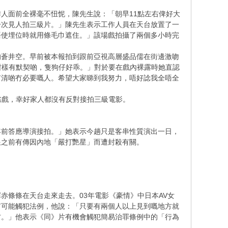
人面前全裸毫不忸怩，陳先生說：「朝早11點左右俾好大
一次見人拍三級片。」陳先生表示工作人員在天台放置了一
唔使埋位時就用條毛巾遮住。」該場戲拍攝了兩個多小時完
的蒼井空。早前被本報拍到跟前亞視高層盛品儒在街邊激吻
，咁樣有默契啲，隻狗仔好乖。」對於要在戲內裸露時她直認
有清啲冇必要嘅人。希望大家睇到我努力，唔好諗我全唔全
情慾戲，幸好家人都沒有反對接拍三級電影。
年前答應導演接拍。」她表示今趟只是客串性質演出一日，
跟之前有傳因內地「嚴打艷星」而遭封殺有關。
赤條條在天台走來走去。03年電影《豪情》中日本AV女
有可能觸犯法例，他說：「只要有兩個人以上見到嘅地方就
方。」他表示《同》片有機會觸犯簡易治罪條例中的「行為