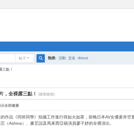
熱搜:
活動
交友
discuz
帖子
搜
露三點！
索
片，全裸露三點！
[複製鏈接]
顯示全部樓層
的作品《同班同學》拍攝工作進行得如火如荼，前晚日本AV女優蒼井空
芯（Ashina）、麥芷誼及馬來西亞籍演員廖子妤的全裸演出。