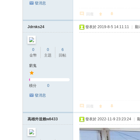
發消息
回復
Jdrnks24
發表於 2019-8-5 14:11:11
|
顯
0
0
6
金幣
主題
回帖
窮鬼
積分
0
發消息
回復
高雄外送賴w8433
發表於 2022-11-9 23:23:24
|