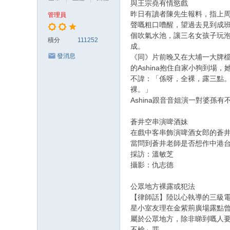
與王宗堯有情慾戲
昨日有讀者陳先生報料，指上周
管理員
聲嘅粗口嘈醒，望過去見到成
個吹氣水池，讓三名女孩子玩
積分
111252
成。
發消息
《同》片前晚又在大埔一大牌
的Ashina抱住自家小狗到
不諱：「係呀，全裸，露三點
裸。」
Ashina跟音音姐演一對婆
蒼井空串演啤酒妹
在戲中客串飾演啤酒女郎的蒼
當問到蒼井老師是否想作中港
採訪：溫敏芝
攝影：仇志德
公眾地方裸露或犯法
【律師話】陸以心執導的三級電
星小室友理在金紫荊廣場露點
屬於公眾地方，除非睇到嘅人
不檢」罪。