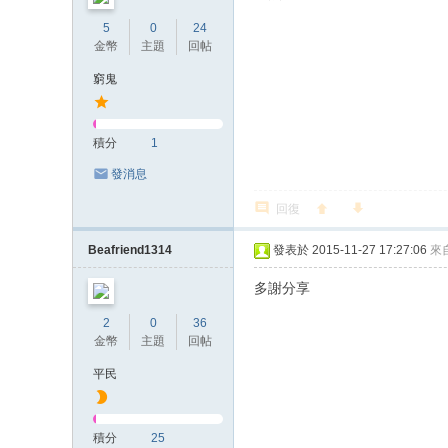
5
0
24
金幣
主題
回帖
窮鬼
積分
1
發消息
回復
Beafriend1314
發表於 2015-11-27 17:27:06
來
多謝分享
2
0
36
金幣
主題
回帖
平民
積分
25