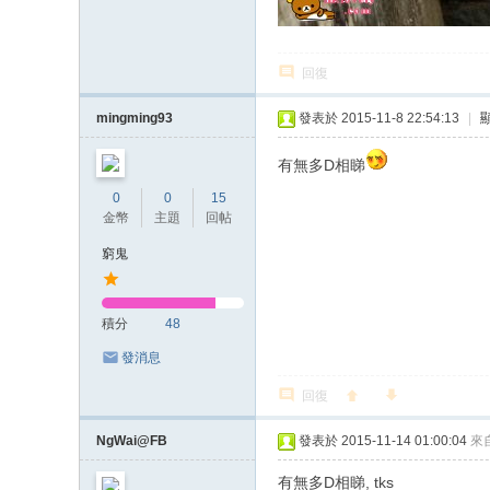
回復
mingming93
發表於 2015-11-8 22:54:13
|
有無多D相睇
0
0
15
金幣
主題
回帖
窮鬼
積分
48
發消息
回復
NgWai@FB
發表於 2015-11-14 01:00:04
來
有無多D相睇, tks