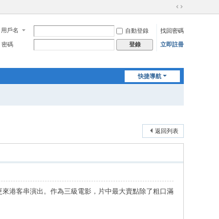
切
換
用戶名
自動登錄
找回密碼
到
寬
密碼
立即註冊
登錄
版
快捷導航
返回列表
更來港客串演出。作為三級電影，片中最大賣點除了粗口滿