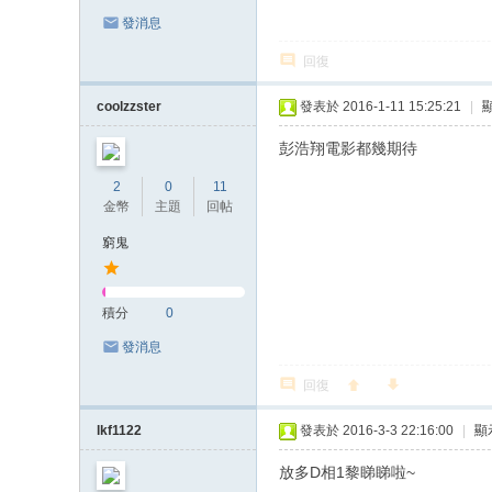
發消息
回復
coolzzster
發表於 2016-1-11 15:25:21
|
彭浩翔電影都幾期待
2
0
11
金幣
主題
回帖
窮鬼
積分
0
發消息
回復
lkf1122
發表於 2016-3-3 22:16:00
|
顯
放多D相1黎睇睇啦~