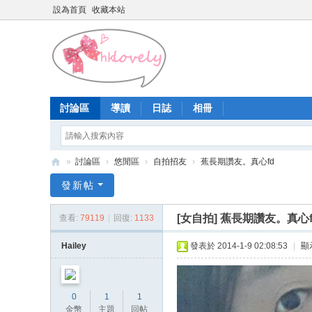
設為首頁
收藏本站
討論區
導讀
日誌
相冊
»
討論區
›
悠閒區
›
自拍招友
›
蕉長期讚友。真心fd
香
發新帖
港
[女自拍]
蕉長期讚友。真心f
查看:
79119
|
回復:
1133
少
女
Hailey
發表於 2014-1-9 02:08:53
|
顯
論
壇
0
1
1
金幣
主題
回帖