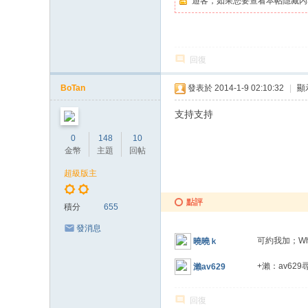
遊客，如果您要查看本帖隱藏內
回復
BoTan
發表於 2014-1-9 02:10:32
|
顯
支持支持
0
148
10
金幣
主題
回帖
超級版主
點評
積分
655
發消息
可約我加；What
曉曉ｋ
+瀨：av6
瀨av629
回復