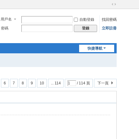
切
換
用戶名
自動登錄
找回密碼
到
寬
密碼
立即註冊
登錄
版
快捷導航
6
7
8
9
10
... 114
/ 114 頁
下一頁