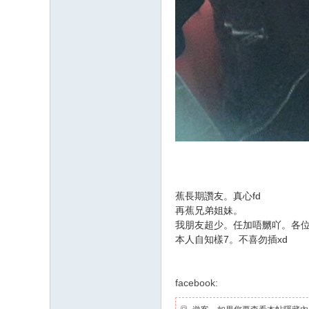
蕉長期讚友。真心fd
再蕉兄弟姐妹。
我朋友超少。任加唔嬲吖。
各
本人自知樣7。不喜勿插xd
facebook: