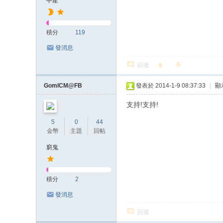
中產
積分
119
發消息
回復
GomlCM@FB
發表於 2014-1-9 08:37:33
|
顯
支持!支持!
5
0
44
金幣
主題
回帖
窮鬼
積分
2
發消息
回復