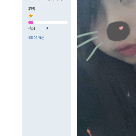
窮鬼
積分
8
發消息