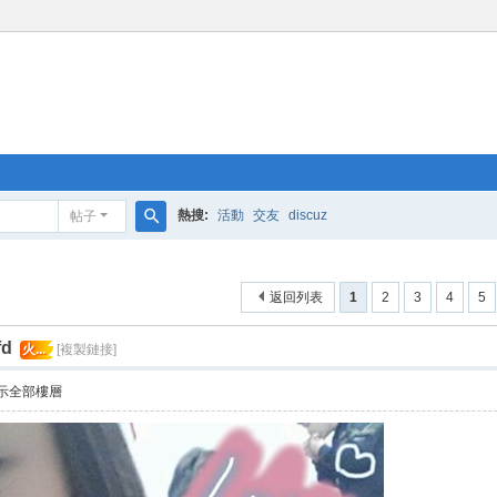
熱搜:
活動
交友
discuz
帖子
搜
索
返回列表
1
2
3
4
5
d
火...
[複製鏈接]
示全部樓層