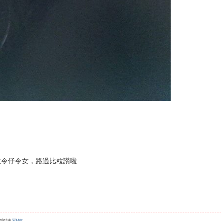
位令仔令女，路過比粒讚啦