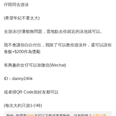
仔陪同去游泳
(希望年紀不要太大)
去游泳/沙灘都無問題，需地點去你就近的泳池就可以。
我不會讓你白白付出，我除了可以教你游泳外，還可以請你
食飯+$200作為獎勵
有興趣的女仔可以加微信(Wechat)
ID︰danny24hk
或者掃QR Code加好友都可以
(每次大約只游1小時)
附件:
您需要
登錄
才可以下載或查看附件。沒有賬號？
立即註冊