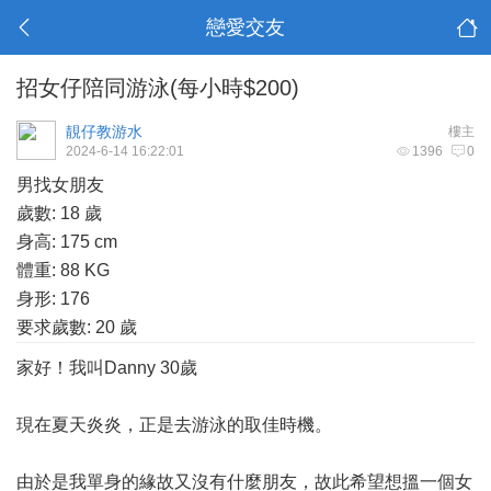
戀愛交友
招女仔陪同游泳(每小時$200)
靚仔教游水
樓主
2024-6-14 16:22:01
1396
0
男找女朋友
歲數: 18 歲
身高: 175 cm
體重: 88 KG
身形: 176
要求歲數: 20 歲
家好！我叫Danny 30歲
現在夏天炎炎，正是去游泳的取佳時機。
由於是我單身的緣故又沒有什麼朋友，故此希望想搵一個女