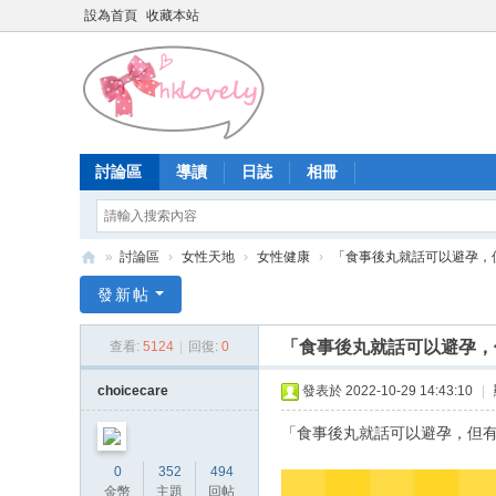
設為首頁
收藏本站
討論區
導讀
日誌
相冊
»
討論區
›
女性天地
›
女性健康
›
「食事後丸就話可以避孕，但有
香
發新帖
港
「食事後丸就話可以避孕，但
查看:
5124
|
回復:
0
少
女
choicecare
發表於 2022-10-29 14:43:10
|
論
「食事後丸就話可以避孕，但
壇
0
352
494
金幣
主題
回帖