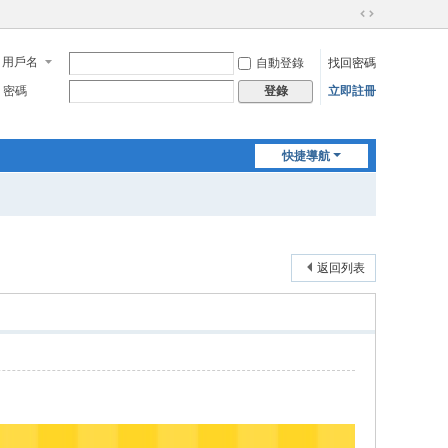
切
換
用戶名
自動登錄
找回密碼
到
寬
密碼
立即註冊
登錄
版
快捷導航
返回列表