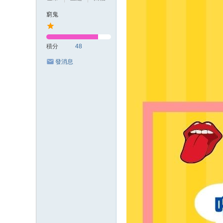
窮鬼
積分
48
發消息