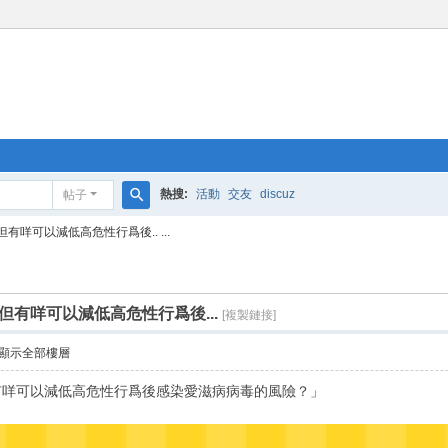
熱搜:
活動
交友
discuz
帖子
搜
咩可以減低高危性行爲後.. ...
索
有咩可以減低高危性行爲後...
[複製鏈接]
顯示全部樓層
有咩可以減低高危性行爲後感染愛滋病病毒的風險？」