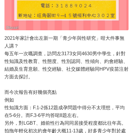
2021年家計會出左新一期「青少年與性研究」咁大件事無
人講？
每五年一次嘅調查，訪問左3173女同4630男中學生，針對
性知識及性教育、性態度、性別認同、性傾向、約會經驗、
結婚及生育意願、性交經驗、社交媒體經驗同HPV疫苗注射
方面去探討。
而今次報告有好幾個亮點
例如
性知識方面：F.1-2係12題成孕問題中得分不太理想，平均
在5-6分。而F.3-6平均答啱8題左右。
另外，對LGBT、婚前性行為同同居接受程度都比往年高。
拍拖年輕化初次約會年齡大概11-13歲，好多青少年對於處