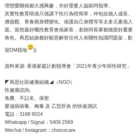
理戀愛關係都大感興趣，亦好需要人協助同指導。
其實性教育唔係只係講下性行為咁簡單，仲包括個人成長、
價值觀、青春期身體變化、保護自己身體等等太多元素係入
面。當然最好嘅性教育會係家長，老師同長輩都擔當好重要
角色。再思姑娘都好願意解答任何人有關性知識問題架，歡
迎DM我地
))
資料來源: 香港家庭計劃指導會「2021年青少年與性研究」
◤再思社區健康組織◢（NGO）
性健康諮詢;
免費、不記名、保密、
愛滋病病毒、梅毒 及 乙型肝炎 的快速測試
電話：3188 9024
Whatsapp / Signal：5409 2569
Wechat / Instagram：choicecare