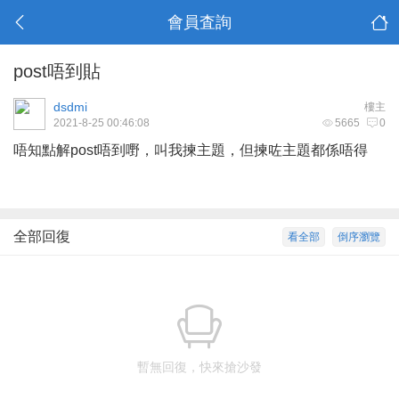
會員査詢
post唔到貼
dsdmi
樓主
2021-8-25 00:46:08
5665
0
唔知點解post唔到嘢，叫我揀主題，但揀咗主題都係唔得
全部回復
看全部
倒序瀏覽
暫無回復，快來搶沙發