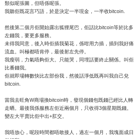
類似呢張圖，但唔係呢張。
我聽佢既花言巧語，於是決定一半現金，一半收bitcoin.
然後第二個月佢開始露出狐狸尾巴，佢話比bitcoin等於比多
左錢我，要更多服務。
未得我同意，後入時佢插我菊花，係咁用力插，插到我好痛
流血。叫極都唔肯停，最後射左先停。
我瘦弱，力氣唔夠佢大。只能哭，同埋話要終止關係。叫佢
比番錢我。
佢就即場轉數快比左部份我，然後話淨低既再叫我自己兌
bitcoin.
當我去旺角W商場換bitcoin時，發現個錢包既錢已經比人轉
走晒。最後我係服務左佢近兩個月，只收得3個星期既錢。
變左大平賣比佢中出+肛交。
我唔放心，呢段時間都唔敢接人，過左一個月，我塊面成日