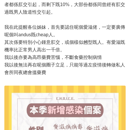
者都係肛交引起，而剩下既10%，大部份都係同曾經有肛交
過既男人陰道性交引起。
我在此提醒各位姊妹，首先要認住呢個愛滋佬，一定要廣傳
呢個叫andus既cheap人。
其次係要特別小心鍾意肛交，或個樣似乸型既人。有愛滋既
機率比正常男人高出一千倍。
我以後亦要為高昂藥費苦惱，不斷食藥控制病情
我以後無法再在呢個圈子立足，只能等過左疫情後轉做私人
會所同夜總會搵藥費