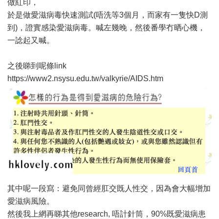
做紅印，
於是做愛滋病毒快速測試(唔洗等3個月，而家有一隻快D測
到)，證實感染愛滋病毒。喊左幾晚，然後番學冇晒心機，
一諗起又喊。
之後睇到呢條link
https://www2.nsysu.edu.tw/valkyrie/AIDS.htm
其中呢一段寫：避免同曾經肛交既人性交，因為會大幅增加
愛滋病風險。
然後我上網再睇其他research, 唔計針筒，90%既愛滋病患