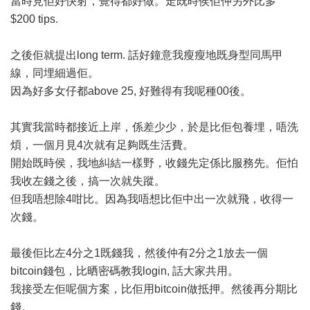
當時見佢好快射，覺得都好做。走既時侯佢仲另外比多
$200 tips.
之後佢就提出long term. 話好鐘意我瘦瘦地既身型同馬甲
線，同埋細過佢。
因為好多女仔都above 25, 好難得有我呢種00後。
其實我當時都接近上岸，係差少少，於是比佢包養埋，唔洗
煩，一個月見4次就有足夠既生活費。
開始既時侯，我地糾結一樣野，收錢先定係比服務先。佢怕
我收左錢之後，搞一次就失蹤。
但我唔想除4咁比。因為我唔想比佢中出一次就飛，收得一
次錢。
最後佢比左4分之1既錢我，然後仲有2分之1放去一個
bitcoin錢包，比晒密碼教我login, 話大家共用。
我接受左佢呢個方案，比佢用bitcoin做抵押。然後再分期比
錢。