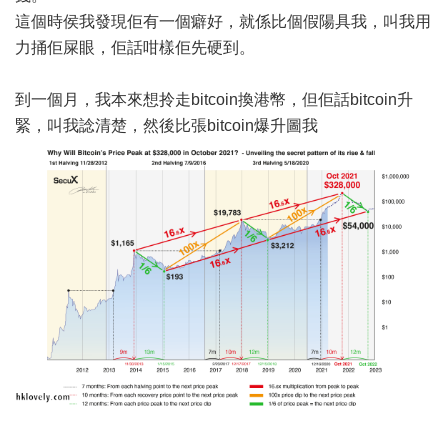
這個時侯我發現佢有一個癖好，就係比個假陽具我，叫我用
力捅佢屎眼，佢話咁樣佢先硬到。
到一個月，我本來想拎走bitcoin換港幣，但佢話bitcoin升
緊，叫我諗清楚，然後比張bitcoin爆升圖我