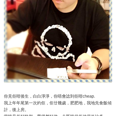
你見佢咁後生，白白淨淨，你唔會諗到佢咁cheap.
我上年年尾第一次約佢，佢廿幾歲，肥肥地，我地先食飯傾
計，後上房。