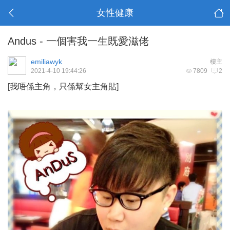
女性健康
Andus - 一個害我一生既愛滋佬
emiliawyk
樓主
2021-4-10 19:44:26
7809
2
[我唔係主角，只係幫女主角貼]