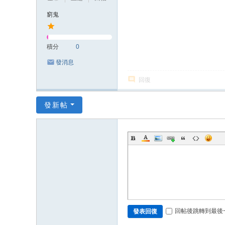
窮鬼
積分
0
發消息
回復
發新帖
回帖後跳轉到最後
發表回復