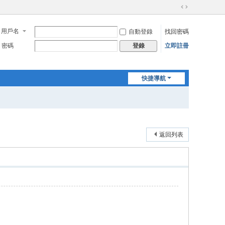
切
換
用戶名
自動登錄
找回密碼
到
寬
密碼
立即註冊
登錄
版
快捷導航
返回列表