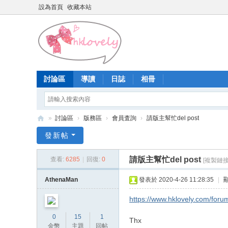
設為首頁
收藏本站
討論區
導讀
日誌
相冊
»
討論區
›
版務區
›
會員査詢
›
請版主幫忙del post
香
發新帖
港
請版主幫忙del post
查看:
6285
|
回復:
0
[複製鏈接
少
女
AthenaMan
發表於 2020-4-26 11:28:35
|
論
https://www.hklovely.com/fo
壇
0
15
1
Thx
金幣
主題
回帖