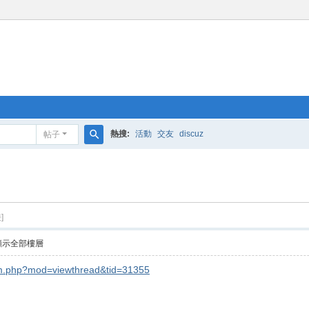
熱搜:
活動
交友
discuz
帖子
搜
索
]
顯示全部樓層
rum.php?mod=viewthread&tid=31355