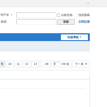
切
換
用戶名
自動登錄
找回密碼
到
寬
密碼
立即註冊
登錄
版
快捷導航
9
10
11
12
13
... 38
/ 38 頁
下一頁