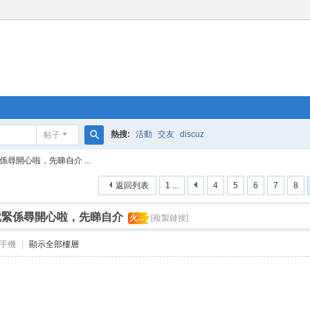
熱搜:
活動
交友
discuz
帖子
搜
尋開心啦，先睇自介 ...
索
返回列表
1 ...
4
5
6
7
8
就緊係尋開心啦，先睇自介
火...
[複製鏈接]
手機
|
顯示全部樓層