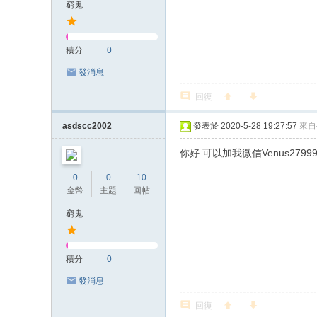
窮鬼
積分
0
發消息
回復
asdscc2002
發表於 2020-5-28 19:27:57
來自
你好 可以加我微信Venus2799
0
0
10
金幣
主題
回帖
窮鬼
積分
0
發消息
回復