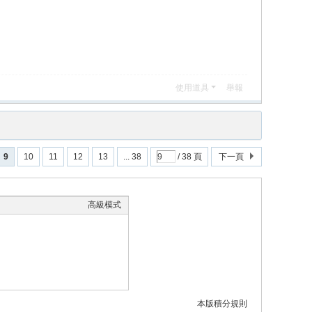
使用道具
舉報
9
10
11
12
13
... 38
/ 38 頁
下一頁
高級模式
本版積分規則