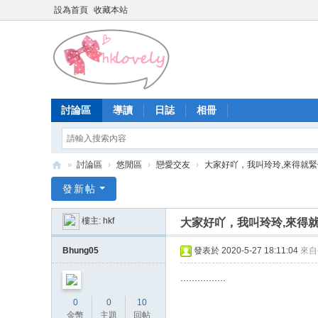
設為首頁
收藏本站
討論區
導讀
日誌
相冊
»
討論區
›
悠閒區
›
戀愛交友
›
大家好吖，我叫玲玲,來得就緊係
香
發新帖
港
樓主:
hkf
大家好吖，我叫玲玲,來得
少
女
Bhung05
發表於 2020-5-27 18:11:04
來自
論
................
壇
0
0
10
金幣
主題
回帖