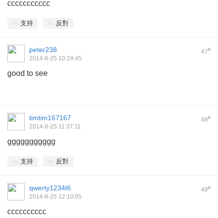
ccccccccccc
支持
反對
peter238
#
47
2014-8-25 10:29:45
good to see
timtim167167
#
48
2014-8-25 11:37:11
ggggggggggg
支持
反對
qwerty1234t6
#
49
2014-8-25 12:10:05
cccccccccc