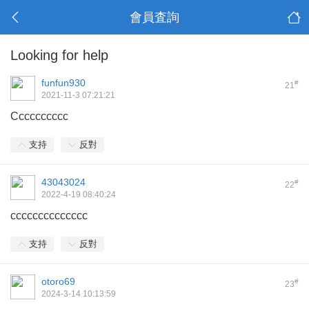
會員査詢
Looking for help
funfun930
#
21
2021-11-3 07:21:21
Cccccccccc
支持
反對
43043024
#
22
2022-4-19 08:40:24
cccccccccccccc
支持
反對
otoro69
#
23
2024-3-14 10:13:59