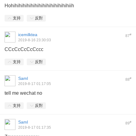
Hohihihihihihihihihihihihihihihiih
支持
反對
icemilktea
#
87
2019-8-16 23:30:03
CCcCcCcCcCccc
支持
反對
Saml
#
88
2019-8-17 01:17:05
tell me wechat no
支持
反對
Saml
#
89
2019-8-17 01:17:35