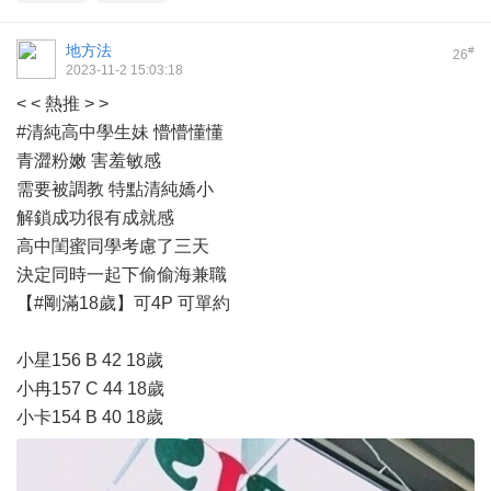
地方法
#
26
2023-11-2 15:03:18
< < 熱推 > >
#清純高中學生妹 懵懵懂懂
青澀粉嫩 害羞敏感
需要被調教 特點清純嬌小
解鎖成功很有成就感
高中閨蜜同學考慮了三天
決定同時一起下偷偷海兼職
【#剛滿18歲】可4P 可單約
小星156 B 42 18歲
小冉157 C 44 18歲
小卡154 B 40 18歲