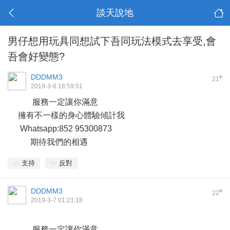
談天說地
男仔想用玩具同想試下吾同玩法模式去享受,會
吾會好變態?
DDDMM3
#
21
2019-3-6 18:59:51
服務一定讓你滿意
擁有不一樣的身心體驗傾計我
Whatsapp:852 95300873
期待我們的相遇
支持
反對
DDDMM3
#
22
2019-3-7 01:21:18
服務一定讓你滿意