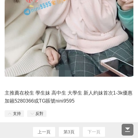
主推薦在校生 學生妹 高中生 大學生 新人約妹首次1-3k優惠
加籟5280366或TG賬號nini9595
支持
反對
上一頁
第3頁
下一頁