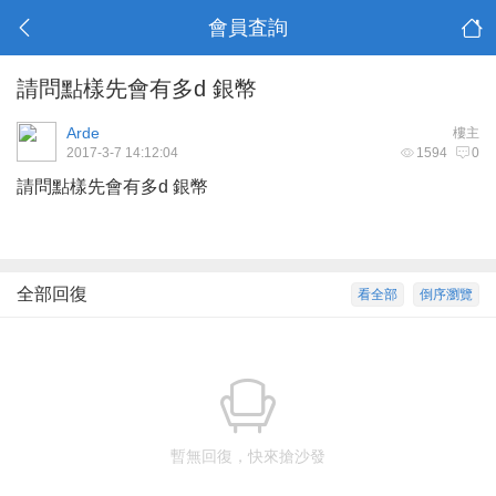
會員査詢
請問點樣先會有多d 銀幣
Arde
樓主
2017-3-7 14:12:04
1594
0
請問點樣先會有多d 銀幣
全部回復
看全部
倒序瀏覽
暫無回復，快來搶沙發