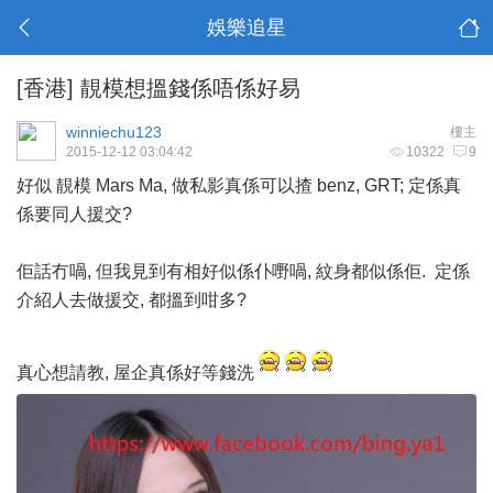
娛樂追星
[香港]
靚模想搵錢係唔係好易
winniechu123
樓主
2015-12-12 03:04:42
10322
9
好似 靚模 Mars Ma, 做私影真係可以揸 benz, GRT; 定係真
係要同人援交?
佢話冇喎, 但我見到有相好似係仆嘢喎, 紋身都似係佢. 定係
介紹人去做援交, 都搵到咁多?
真心想請教, 屋企真係好等錢洗