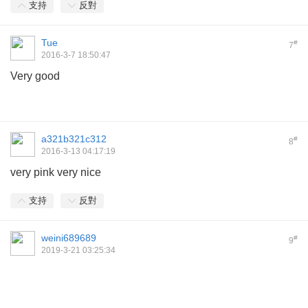
支持
反對
Tue
#
7
2016-3-7 18:50:47
Very good
a321b321c312
#
8
2016-3-13 04:17:19
very pink very nice
支持
反對
weini689689
#
9
2019-3-21 03:25:34