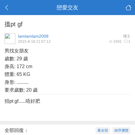
戀愛交友
搵pt gf
lamlamlam2008
樓主
2015-8-18 21:07:12
1591
1
男找女朋友
歲數: 29 歲
身高: 172 cm
體重: 65 KG
身形: ..........
要求歲數: 20 歲
招pt gf......唔好肥
全部回復
看全部
倒序瀏覽
1