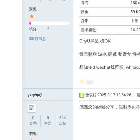
身高:
180 
窮鬼
體重:
59 K
身形:
中等
積分
3
要求歲數:
16-2
發消息
CityU畢業 樣OK
鍾意聽歌 游水 睇戲 整野食 
想知多d wechat我再傾: whitedw
回復
yzqcqaji
發表於 2025-8-17 13:54:26
|
感謝您的經驗分享，讓我學到
0
0
644
金幣
主題
回帖
窮鬼