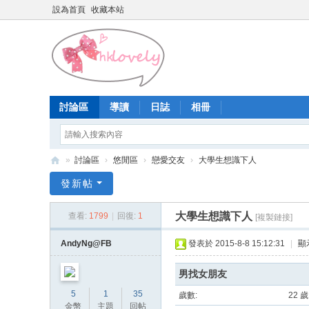
設為首頁
收藏本站
討論區
導讀
日誌
相冊
»
討論區
›
悠閒區
›
戀愛交友
›
大學生想識下人
香
發新帖
港
大學生想識下人
查看:
1799
|
回復:
1
[複製鏈接]
少
女
AndyNg@FB
發表於 2015-8-8 15:12:31
|
顯
論
男找女朋友
壇
5
1
35
歲數:
22 歲
金幣
主題
回帖