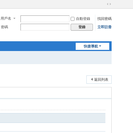
切
換
用戶名
自動登錄
找回密碼
到
寬
密碼
立即註冊
登錄
版
快捷導航
返回列表