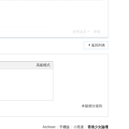
使用道具
舉報
返回列表
高級模式
本版積分規則
Archiver
|
手機版
|
小黑屋
|
香港少女論壇