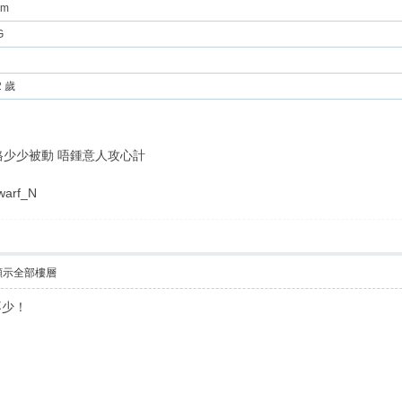
cm
G
2 歲
性格少少被動 唔鍾意人攻心計
arf_N
顯示全部樓層
不少！