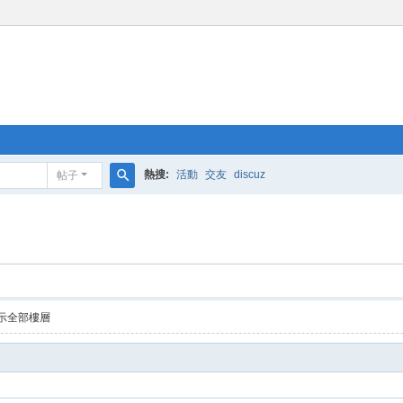
熱搜:
活動
交友
discuz
帖子
搜
索
示全部樓層