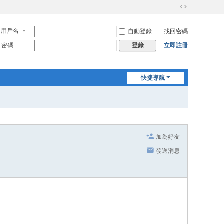
切
換
用戶名
自動登錄
找回密碼
到
寬
密碼
立即註冊
登錄
版
快捷導航
加為好友
發送消息