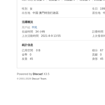
性別
女
生日
199
出生地
中国 澳門特別行政區
居住地
活躍概況
用戶組
平民
在線時間
34 小時
註冊時間
上次活動時間
2021-8-9 13:55
上次發表
統計信息
已用空間
0 B
積分
67
金幣
0
貢獻
0
友善
45
身形
45
Powered by
Discuz!
X3.5
© 2001-2026
Discuz! Team
.