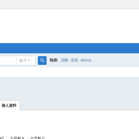
熱搜:
活動
交友
discuz
帖子
搜
索
個人資料
45
|
主題數 4
|
分享數 0