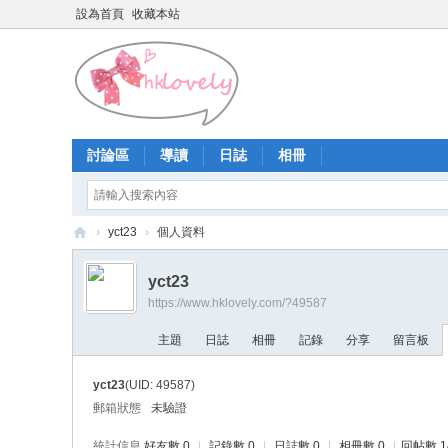
設為首頁
收藏本站
討論區
導讀
日誌
相冊
›
yct23
›
個人資料
香
yct23
港
https://www.hklovely.com/?49587
少
主題
日誌
相冊
記錄
分享
留言板
女
論
yct23
(UID: 49587)
壇
郵箱狀態
未驗證
統計信息
好友數 0
|
記錄數 0
|
日誌數 0
|
相冊數 0
|
回帖數 1