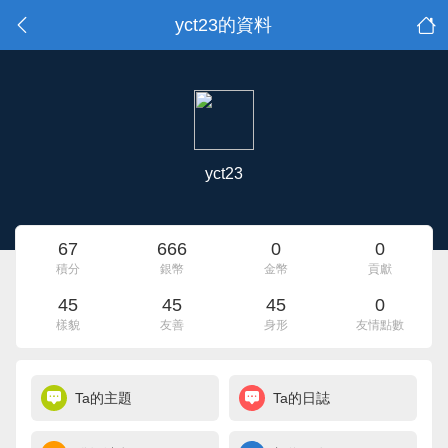
yct23的資料
yct23
67
666
0
0
積分
銀幣
金幣
貢獻
45
45
45
0
樣貌
友善
身形
友情點數
Ta的主題
Ta的日誌