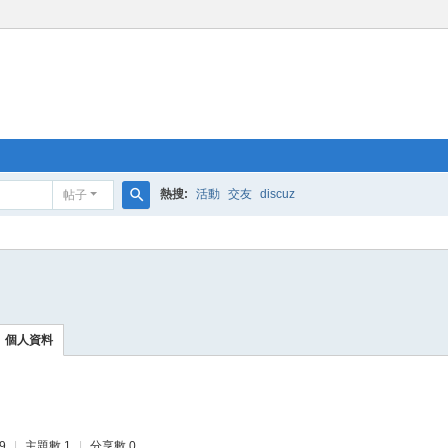
熱搜:
活動
交友
discuz
帖子
搜
索
個人資料
9
|
主題數 1
|
分享數 0