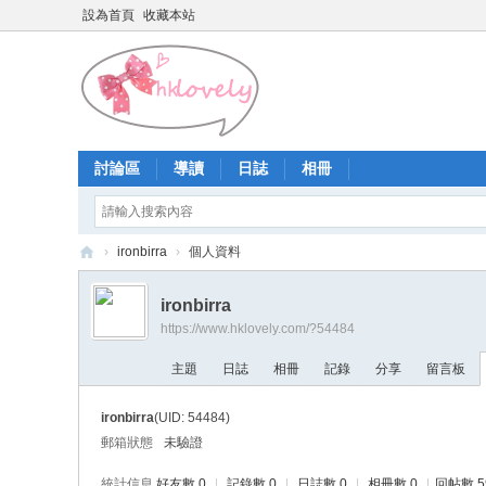
設為首頁
收藏本站
討論區
導讀
日誌
相冊
›
ironbirra
›
個人資料
香
ironbirra
港
https://www.hklovely.com/?54484
少
主題
日誌
相冊
記錄
分享
留言板
女
論
ironbirra
(UID: 54484)
壇
郵箱狀態
未驗證
統計信息
好友數 0
|
記錄數 0
|
日誌數 0
|
相冊數 0
|
回帖數 5