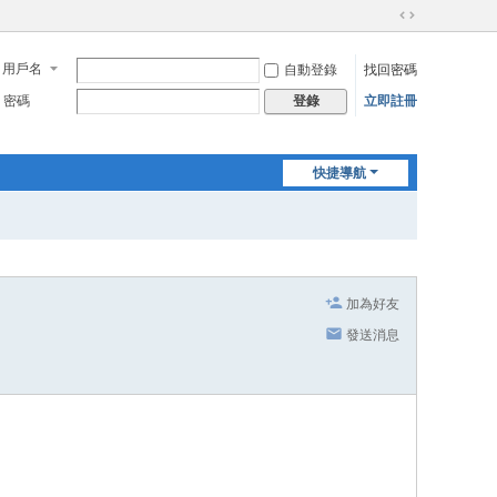
切
換
用戶名
自動登錄
找回密碼
到
寬
密碼
立即註冊
登錄
版
快捷導航
加為好友
發送消息