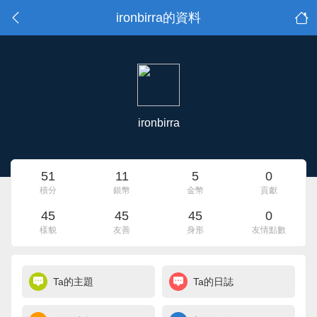
ironbirra的資料
ironbirra
51
11
5
0
積分
銀幣
金幣
貢獻
45
45
45
0
樣貌
友善
身形
友情點數
Ta的主題
Ta的日誌