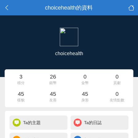
choicehealth的資料
choicehealth
3
26
0
0
積分
銀幣
金幣
貢獻
45
45
45
0
樣貌
友善
身形
友情點數
Ta的主題
Ta的日誌