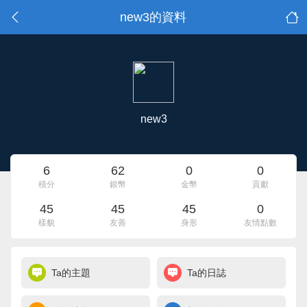
new3的資料
new3
6
62
0
0
積分
銀幣
金幣
貢獻
45
45
45
0
樣貌
友善
身形
友情點數
Ta的主題
Ta的日誌