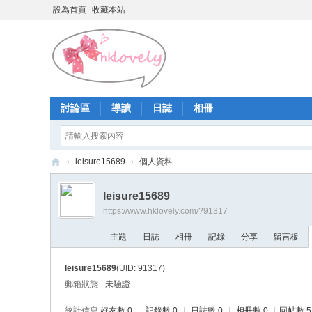
設為首頁
收藏本站
討論區
導讀
日誌
相冊
›
leisure15689
›
個人資料
香
leisure15689
港
https://www.hklovely.com/?91317
少
主題
日誌
相冊
記錄
分享
留言板
女
論
leisure15689
(UID: 91317)
壇
郵箱狀態
未驗證
統計信息
好友數 0
|
記錄數 0
|
日誌數 0
|
相冊數 0
|
回帖數 5