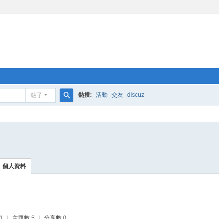
熱搜:
活動
交友
discuz
帖子
搜
索
個人資料
1
|
主題數 5
|
分享數 0