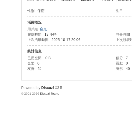
性別
保密
生日
-
活躍概況
用戶組
窮鬼
在線時間
13 小時
註冊時間
上次活動時間
2025-10-17 20:06
上次發表
統計信息
已用空間
0 B
積分
7
金幣
0
貢獻
0
友善
45
身形
45
Powered by
Discuz!
X3.5
© 2001-2026
Discuz! Team
.