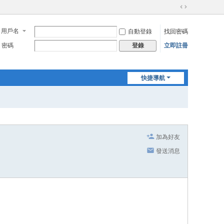
切
換
用戶名
自動登錄
找回密碼
到
寬
密碼
立即註冊
登錄
版
快捷導航
加為好友
發送消息