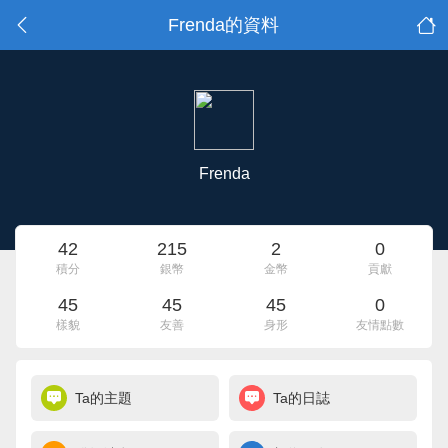
Frenda的資料
Frenda
42
215
2
0
積分
銀幣
金幣
貢獻
45
45
45
0
樣貌
友善
身形
友情點數
Ta的主題
Ta的日誌