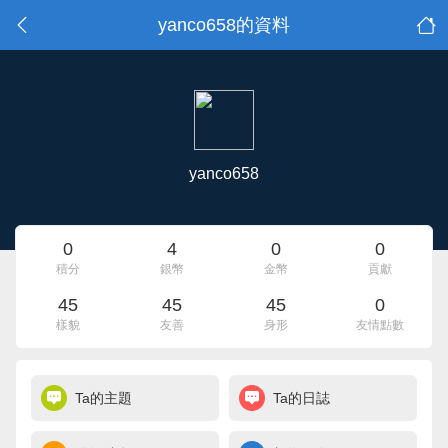
yanco658的資料
yanco658
0
4
0
0
積分
銀幣
金幣
貢獻
45
45
45
0
樣貌
友善
身形
友情點數
Ta的主題
Ta的日誌