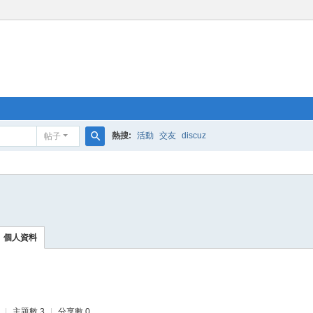
熱搜:
活動
交友
discuz
帖子
搜
索
個人資料
|
主題數 3
|
分享數 0