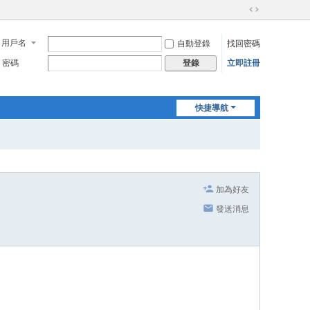
切
換
用戶名
自動登錄
找回密碼
到
寬
密碼
立即註冊
登錄
版
快捷導航
加為好友
發送消息