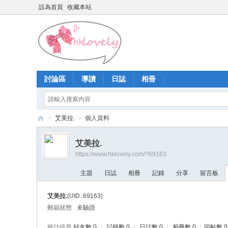
設為首頁
收藏本站
討論區
導讀
日誌
相冊
›
艾美拉.
›
個人資料
香
艾美拉.
港
https://www.hklovely.com/?69163
少
主題
日誌
相冊
記錄
分享
留言板
女
論
艾美拉.
(UID: 69163)
壇
郵箱狀態
未驗證
統計信息
好友數 0
|
記錄數 0
|
日誌數 0
|
相冊數 0
|
回帖數 0