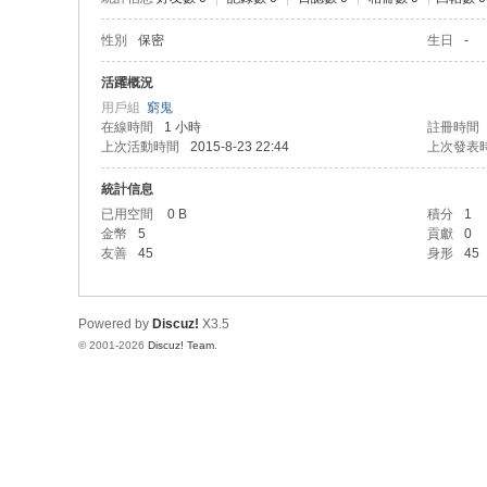
性別
保密
生日
-
活躍概況
用戶組
窮鬼
在線時間
1 小時
註冊時間
上次活動時間
2015-8-23 22:44
上次發表
統計信息
已用空間
0 B
積分
1
金幣
5
貢獻
0
友善
45
身形
45
Powered by
Discuz!
X3.5
© 2001-2026
Discuz! Team
.