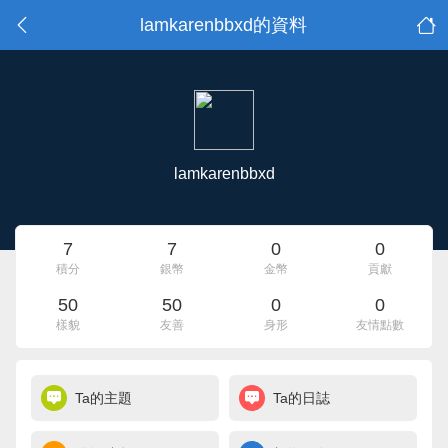
lamkarenbbxd的資料
lamkarenbbxd
7
7
0
0
積分
銀幣
金幣
貢獻
50
50
0
0
樣貌
友善
身形
友情點數
Ta的主題
Ta的日誌