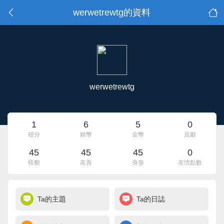
werwetrewtg的資料
werwetrewtg
1
6
5
0
積分
銀幣
金幣
貢獻
45
45
45
0
樣貌
友善
身形
友情點數
Ta的主題
Ta的日誌