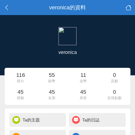
veronica的資料
veronica
116
55
11
0
積分
銀幣
金幣
貢獻
45
45
45
0
樣貌
友善
身形
友情點數
Ta的主題
Ta的日誌