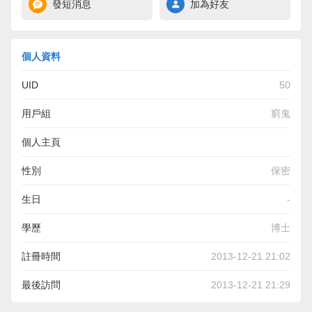
發短消息
加為好友
個人資料
UID
50
用戶組
窮鬼
個人主頁
http://webcache.googleusercontent.com/search?
性別
保密
q=cache:3mSRvggzUGAJ:pinsta.me/MDSSG
生日
-
學歷
博士
註冊時間
2013-12-21 21:02
最後訪問
2013-12-21 21:29