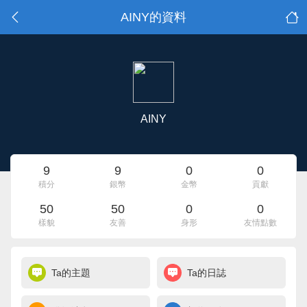
AINY的資料
AINY
9
9
0
0
積分
銀幣
金幣
貢獻
50
50
0
0
樣貌
友善
身形
友情點數
Ta的主題
Ta的日誌