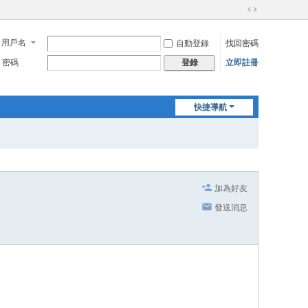
切
換
用戶名
自動登錄
找回密碼
到
寬
密碼
立即註冊
登錄
版
快捷導航
加為好友
發送消息