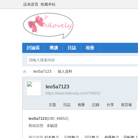
設為首頁
收藏本站
討論區
導讀
日誌
相冊
›
leo5a7123
›
個人資料
香
leo5a7123
港
https://www.hklovely.com/?49652
少
主題
日誌
相冊
記錄
分享
留言板
女
論
leo5a7123
(UID: 49652)
壇
郵箱狀態
未驗證
統計信息
好友數 0
|
記錄數 0
|
日誌數 0
|
相冊數 0
|
回帖數 1