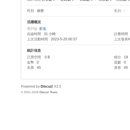
性別
保密
生日
-
活躍概況
用戶組
窮鬼
在線時間
31 小時
註冊時間
上次活動時間
2023-5-20 00:37
上次發表
統計信息
已用空間
0 B
積分
19
金幣
0
貢獻
0
友善
45
身形
45
Powered by
Discuz!
X3.5
© 2001-2026
Discuz! Team
.