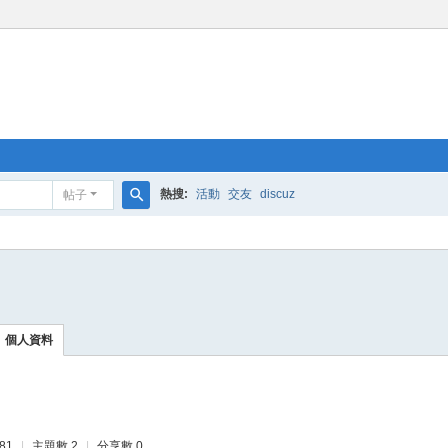
熱搜:
活動
交友
discuz
帖子
搜
索
個人資料
81
|
主題數 2
|
分享數 0