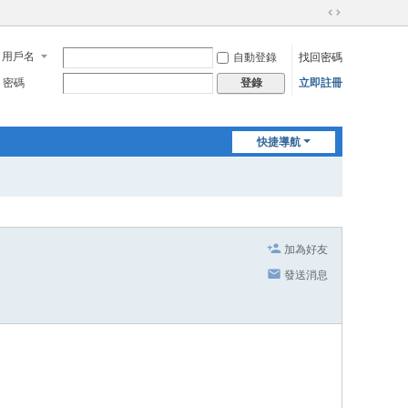
切
換
用戶名
自動登錄
找回密碼
到
寬
密碼
立即註冊
登錄
版
快捷導航
加為好友
發送消息