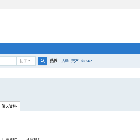
熱搜:
活動
交友
discuz
帖子
搜
索
個人資料
|
主題數 1
|
分享數 0