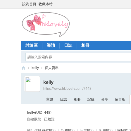
設為首頁
收藏本站
討論區
導讀
日誌
相冊
›
kelly
›
個人資料
香
kelly
港
https://www.hklovely.com/?448
少
主題
日誌
相冊
記錄
分享
留言板
女
論
kelly
(UID: 448)
壇
郵箱狀態
已驗證
統計信息
好友數 0
|
記錄數 0
|
日誌數 0
|
相冊數 0
|
回帖數 0