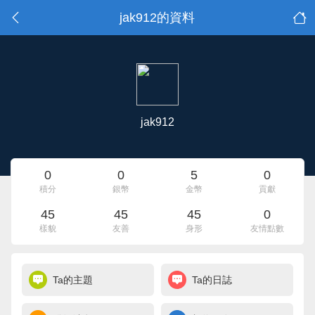
jak912的資料
jak912
0
0
5
0
積分
銀幣
金幣
貢獻
45
45
45
0
樣貌
友善
身形
友情點數
Ta的主題
Ta的日誌