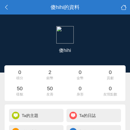
傻hihi的資料
傻hihi
0
2
0
0
積分
銀幣
金幣
貢獻
50
50
0
0
樣貌
友善
身形
友情點數
Ta的主題
Ta的日誌