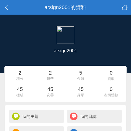
arsign2001的資料
arsign2001
2
2
5
0
積分
銀幣
金幣
貢獻
45
45
45
0
樣貌
友善
身形
友情點數
Ta的主題
Ta的日誌