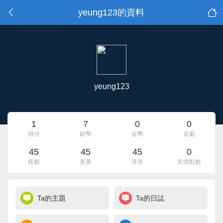
yeung123的資料
yeung123
1
7
0
0
積分
銀幣
金幣
貢獻
45
45
45
0
樣貌
友善
身形
友情點數
Ta的主題
Ta的日誌