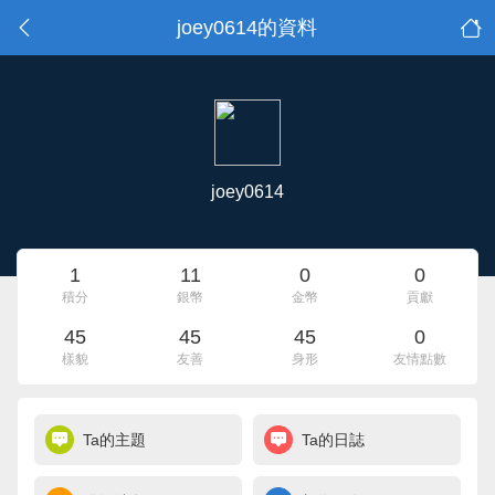
joey0614的資料
joey0614
1
11
0
0
積分
銀幣
金幣
貢獻
45
45
45
0
樣貌
友善
身形
友情點數
Ta的主題
Ta的日誌