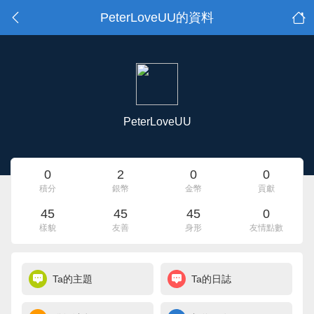
PeterLoveUU的資料
PeterLoveUU
0
2
0
0
積分
銀幣
金幣
貢獻
45
45
45
0
樣貌
友善
身形
友情點數
Ta的主題
Ta的日誌