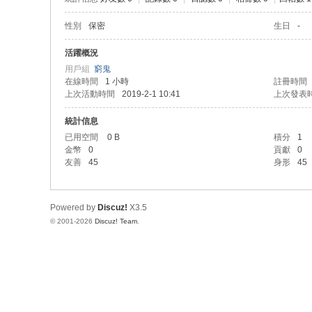
性別
保密
生日
-
活躍概況
用戶組
窮鬼
在線時間
1 小時
註冊時間
上次活動時間
2019-2-1 10:41
上次發表
統計信息
已用空間
0 B
積分
1
金幣
0
貢獻
0
友善
45
身形
45
Powered by
Discuz!
X3.5
© 2001-2026
Discuz! Team
.