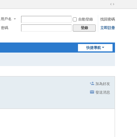
切
換
用戶名
自動登錄
找回密碼
到
寬
密碼
立即註冊
登錄
版
快捷導航
加為好友
發送消息