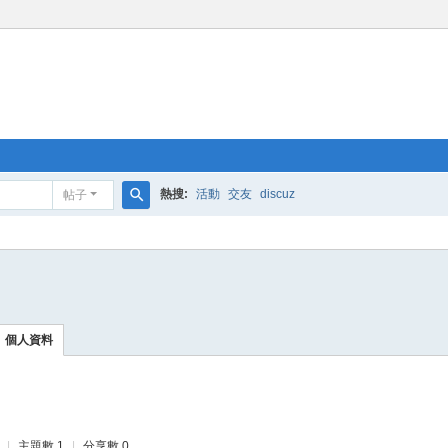
熱搜:
活動
交友
discuz
帖子
搜
索
個人資料
|
主題數 1
|
分享數 0