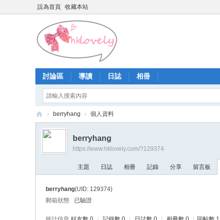
設為首頁
收藏本站
討論區
導讀
日誌
相冊
›
berryhang
›
個人資料
香
berryhang
港
https://www.hklovely.com/?129374
少
主題
日誌
相冊
記錄
分享
留言板
女
論
berryhang
(UID: 129374)
壇
郵箱狀態
已驗證
統計信息
好友數 0
|
記錄數 0
|
日誌數 0
|
相冊數 0
|
回帖數 1