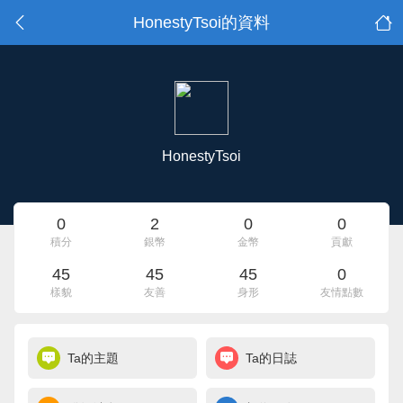
HonestyTsoi的資料
HonestyTsoi
0
2
0
0
積分
銀幣
金幣
貢獻
45
45
45
0
樣貌
友善
身形
友情點數
Ta的主題
Ta的日誌