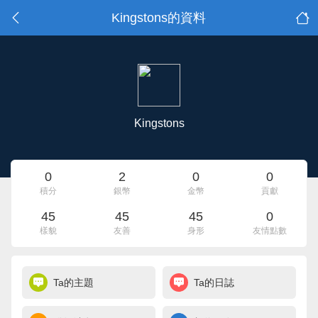
Kingstons的資料
Kingstons
0
2
0
0
積分
銀幣
金幣
貢獻
45
45
45
0
樣貌
友善
身形
友情點數
Ta的主題
Ta的日誌