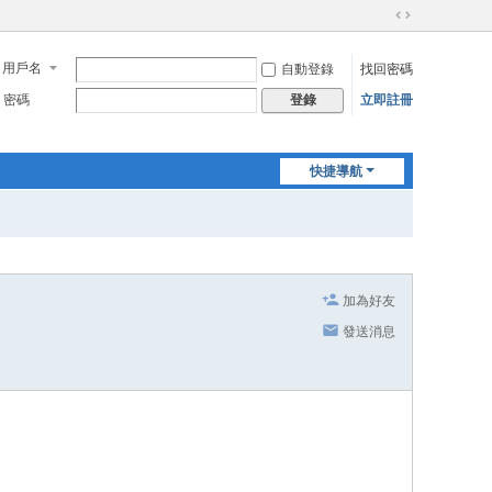
切
換
用戶名
自動登錄
找回密碼
到
寬
密碼
立即註冊
登錄
版
快捷導航
加為好友
發送消息