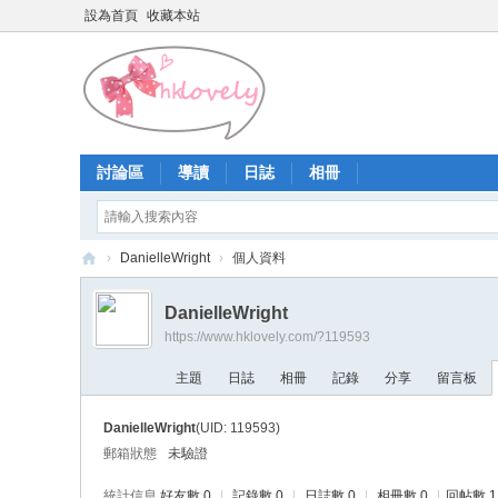
設為首頁
收藏本站
討論區
導讀
日誌
相冊
›
DanielleWright
›
個人資料
香
DanielleWright
港
https://www.hklovely.com/?119593
少
主題
日誌
相冊
記錄
分享
留言板
女
論
DanielleWright
(UID: 119593)
壇
郵箱狀態
未驗證
統計信息
好友數 0
|
記錄數 0
|
日誌數 0
|
相冊數 0
|
回帖數 1