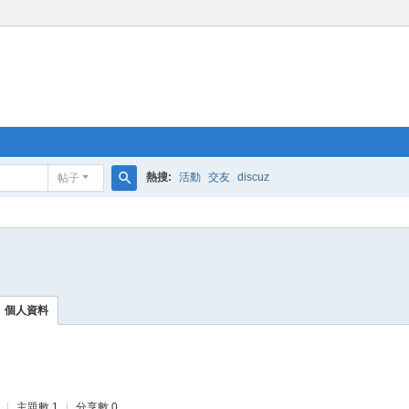
熱搜:
活動
交友
discuz
帖子
搜
索
個人資料
|
主題數 1
|
分享數 0