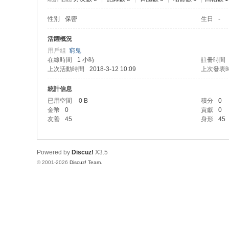
性別
保密
生日
-
活躍概況
用戶組
窮鬼
在線時間
1 小時
註冊時間
上次活動時間
2018-3-12 10:09
上次發表
統計信息
已用空間
0 B
積分
0
金幣
0
貢獻
0
友善
45
身形
45
Powered by
Discuz!
X3.5
© 2001-2026
Discuz! Team
.