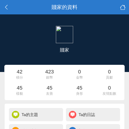
賤家的資料
賤家
42
423
0
0
積分
銀幣
金幣
貢獻
45
45
45
0
樣貌
友善
身形
友情點數
Ta的主題
Ta的日誌