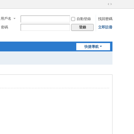
切
換
用戶名
自動登錄
找回密碼
到
寬
密碼
立即註冊
登錄
版
快捷導航