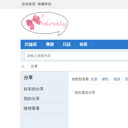
設為首頁
收藏本站
討論區
導讀
日誌
相冊
›
分享
香
分享
按類型查看:
全部
|
網址
|
視頻
|
港
好友的分享
少
現在還沒分享
我的分享
女
論
隨便看看
壇