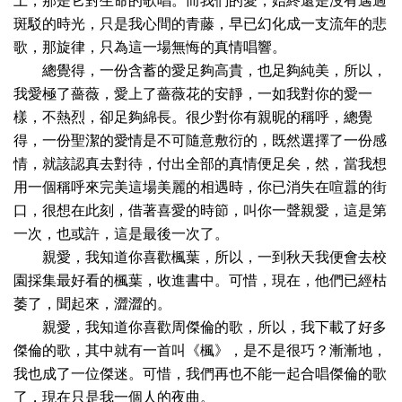
上，那是它對生命的歌唱。而我們的愛，始終還是沒有邁過
斑駁的時光，只是我心間的青藤，早已幻化成一支流年的悲
歌，那旋律，只為這一場無悔的真情唱響。
總覺得，一份含蓄的愛足夠高貴，也足夠純美，所以，
我愛極了薔薇，愛上了薔薇花的安靜，一如我對你的愛一
樣，不熱烈，卻足夠綿長。很少對你有親昵的稱呼，總覺
得，一份聖潔的愛情是不可隨意敷衍的，既然選擇了一份感
情，就該認真去對待，付出全部的真情便足矣，然，當我想
用一個稱呼來完美這場美麗的相遇時，你已消失在喧囂的街
口，很想在此刻，借著喜愛的時節，叫你一聲親愛，這是第
一次，也或許，這是最後一次了。
親愛，我知道你喜歡楓葉，所以，一到秋天我便會去校
園採集最好看的楓葉，收進書中。可惜，現在，他們已經枯
萎了，聞起來，澀澀的。
親愛，我知道你喜歡周傑倫的歌，所以，我下載了好多
傑倫的歌，其中就有一首叫《楓》，是不是很巧？漸漸地，
我也成了一位傑迷。可惜，我們再也不能一起合唱傑倫的歌
了，現在只是我一個人的夜曲。