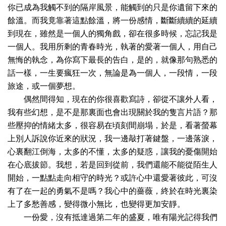
你已成為我觸不到的隔岸風景，能觸到的只是你遺留下來的
餘溫。而我竟靠著這點餘溫，將一份感情，斷斷續續的延續
到現在，雖然是一個人的獨角戲，卻在很多時候，忘記我是
一個人。我用所剩的青春時光，執著的愛著一個人，用自己
無悔的執念，為你寫下最長的告白，是的，就像那句熟悉的
話一樣，一生要瘋狂一次，無論是為一個人，一段情，一段
旅途，或一個夢想。
偶然間得知，現在的你很喜歡寫詩，卻從不讓外人看，
我有些幻想，是不是那裏面也會出現關於我的隻言片語？那
些壓抑的情緒太多，很容易在頃刻間崩塌，於是，看著螢幕
上別人訴說你近來的狀況，我一邊敲打著鍵盤，一邊落淚，
心裏翻江倒海，太多的不懂，太多的疑惑，讓我的憂傷開始
在心底拔節。我想，若是回到從前，我們還能不能從陌生人
開始，一點點走向相守的時光？或許心中還愛著彼此，可沒
有了在一起的勇氣不是嗎？我心中的薔薇，終於在時光裏染
上了多愁善感，變得微小無比，也變得更加安靜。
一份愛，沒有抵達過第二年的盛夏，唯有陽光記得我們