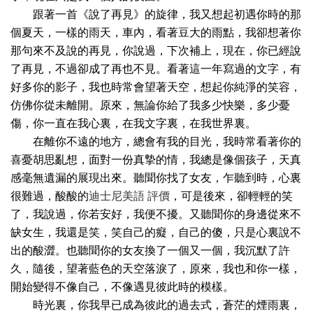
跟著一首《說了再見》的旋律，我又想起初遇你時的那
個夏天，一樣的雨天，車內，看著豆大的雨點，我卻想著你
那句來不及說的再見，你說過，下次補上，現在，你已經說
了再見，不過卻成了再也不見。看著這一年寫過的文字，有
好多你的影子，我也時常會望著天空，想起你純淨的笑容，
仿佛你從未離開。原來，無論你給了我多少快樂，多少憂
傷，你一直在我心裏，在我文字裏，在我世界裏。
在離你不遠的地方，總會有我的目光，我時常看著你的
喜憂胡思亂想，面對一份真摯的情，我總是像個孩子，天真
感毫無遺漏的展現出來。聽聞你找了女友，乍聽到時，心裏
很難過，酸酸的
迪士尼美語 評價
，可是後來，卻輕輕的笑
了，我說過，你若安好，我便不擾。又聽聞你的身邊從來不
缺女生，我還是笑，笑自己的癡，自己的傻，只是心裏說不
出的酸澀。也聽聞你的女友換了一個又一個，我沉默了許
久，隨後，望著藍色的天空落淚了，原來，我也和你一樣，
開始變得不像自己，不像遇見彼此時的模樣。
時光裏，你我早已成為彼此的過去式，蒼茫的煙雨裏，