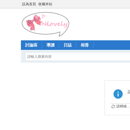
設為首頁
收藏本站
討論區
導讀
日誌
相冊
請稍候...