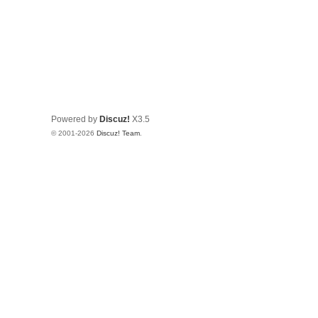
Powered by
Discuz!
X3.5
© 2001-2026
Discuz! Team
.