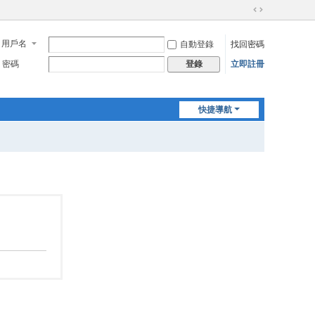
切
換
用戶名
自動登錄
找回密碼
到
寬
密碼
立即註冊
登錄
版
快捷導航