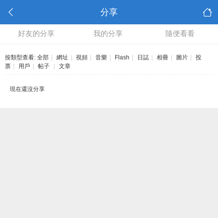
分享
好友的分享
我的分享
隨便看看
按類型查看:
全部
|
網址
|
視頻
|
音樂
|
Flash
|
日誌
|
相冊
|
圖片
|
投
票
|
用戶
|
帖子
|
文章
現在還沒分享