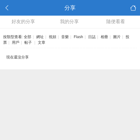
分享
好友的分享
我的分享
隨便看看
按類型查看:
全部
|
網址
|
視頻
|
音樂
|
Flash
|
日誌
|
相冊
|
圖片
|
投
票
|
用戶
|
帖子
|
文章
現在還沒分享