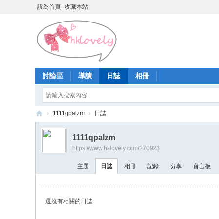
設為首頁
收藏本站
討論區
導讀
日誌
相冊
›
1111qpalzm
›
日誌
香
1111qpalzm
港
https://www.hklovely.com/?70923
少
主題
日誌
相冊
記錄
分享
留言板
女
論
壇
還沒有相關的日誌