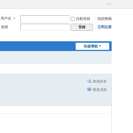
切
換
用戶名
自動登錄
找回密碼
到
寬
密碼
立即註冊
登錄
版
快捷導航
加為好友
發送消息