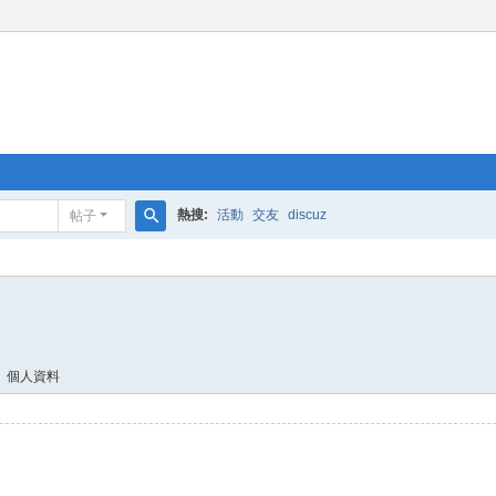
熱搜:
活動
交友
discuz
帖子
搜
索
個人資料